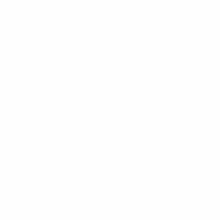
REDE UEFA
UEFA.com
Fundação
UEFA
MUDAR IDIOMA
Português
English
Français
Deutsch
Русский
Español
Italiano
Português
Privacidade
Termos e condições
Política de cookies
Definições de cookies
© 1998-2026 UEFA. Todos os direitos reservados
A palavra UEFA, o logótipo da UEFA e todas as marcas relativas às
competições da UEFA estão protegidas por marcas registadas e/ou