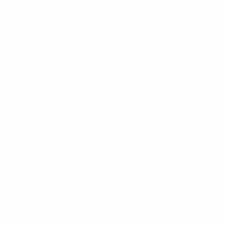
REDE UEFA
UEFA.com
Fundação
UEFA
MUDAR IDIOMA
Português
English
Français
Deutsch
Русский
Español
Italiano
Português
Privacidade
Termos e condições
Política de cookies
Definições de cookies
© 1998-2026 UEFA. Todos os direitos reservados
A palavra UEFA, o logótipo da UEFA e todas as marcas relativas às
competições da UEFA estão protegidas por marcas registadas e/ou