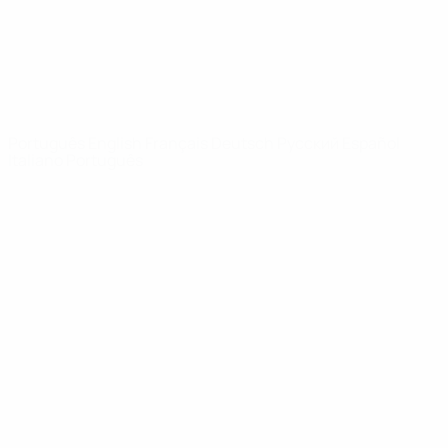
REDE UEFA
UEFA.com
Fundação
UEFA
MUDAR IDIOMA
Português
English
Français
Deutsch
Русский
Español
Italiano
Português
Privacidade
Termos e condições
Política de cookies
Definições de cookies
© 1998-2026 UEFA. Todos os direitos reservados
A palavra UEFA, o logótipo da UEFA e todas as marcas relativas às
competições da UEFA estão protegidas por marcas registadas e/ou