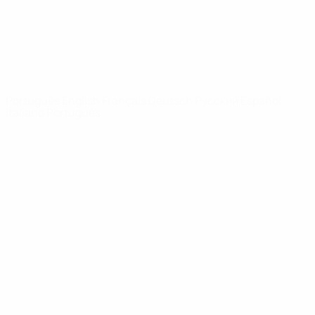
REDE UEFA
UEFA.com
Fundação
UEFA
MUDAR IDIOMA
Português
English
Français
Deutsch
Русский
Español
Italiano
Português
Privacidade
Termos e condições
Política de cookies
Definições de cookies
© 1998-2026 UEFA. Todos os direitos reservados
A palavra UEFA, o logótipo da UEFA e todas as marcas relativas às
competições da UEFA estão protegidas por marcas registadas e/ou