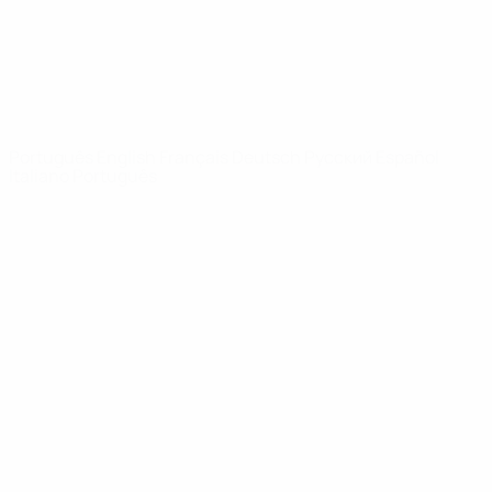
REDE UEFA
UEFA.com
Fundação
UEFA
MUDAR IDIOMA
Português
English
Français
Deutsch
Русский
Español
Italiano
Português
Privacidade
Termos e condições
Política de cookies
Definições de cookies
© 1998-2026 UEFA. Todos os direitos reservados
A palavra UEFA, o logótipo da UEFA e todas as marcas relativas às
competições da UEFA estão protegidas por marcas registadas e/ou