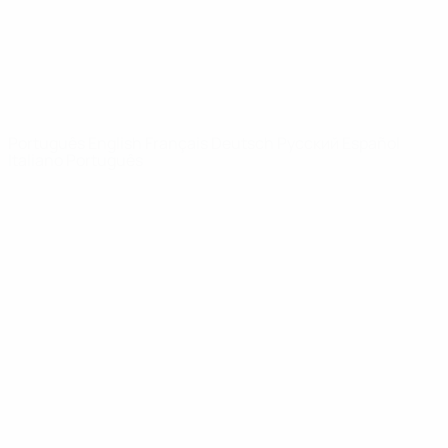
REDE UEFA
UEFA.com
Fundação
UEFA
MUDAR IDIOMA
Português
English
Français
Deutsch
Русский
Español
Italiano
Português
Privacidade
Termos e condições
Política de cookies
Definições de cookies
© 1998-2026 UEFA. Todos os direitos reservados
A palavra UEFA, o logótipo da UEFA e todas as marcas relativas às
competições da UEFA estão protegidas por marcas registadas e/ou