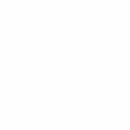
REDE UEFA
UEFA.com
Fundação
UEFA
MUDAR IDIOMA
Português
English
Français
Deutsch
Русский
Español
Italiano
Português
Privacidade
Termos e condições
Política de cookies
Definições de cookies
© 1998-2026 UEFA. Todos os direitos reservados
A palavra UEFA, o logótipo da UEFA e todas as marcas relativas às
competições da UEFA estão protegidas por marcas registadas e/ou