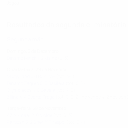
Jogos
Resultados da segunda eliminatória
Segunda mão
Domingo, 3 de Dezembro
Dínamo Minsk 1-2 Mainz
(2-3)
Quarta-feira, 29 de Novembro
Midtjylland 0-1 Ruh Lviv
(tot: 4-1)
Dínamo Zagreb 0-0 Basileia
(tot: 0-2)
Olympiacos 4-0 Gabala
(tot: 7-0)
Žilina 4-4 Sparta Praga
(tot: 6-6, Žilina vence 4-2 nos pená
Terça-feira, 28 de Novembro
AZ Alkmaar 2-0 Molde
(tot: 6-3)
Partizan 5-2 Sheriff Tiraspol
(tot: 5-4)