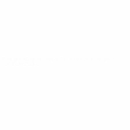
Notícias
Sobre
SITES' DA
REDE UEFA
UEFA.com
Fundação
UEFA
MUDAR IDIOMA
Português
English
Français
Deutsch
Русский
Español
Italiano
Português
Privacidade
Termos e condições
Política de cookies
Definições de cookies
© 1998-2026 UEFA. Todos os direitos reservados