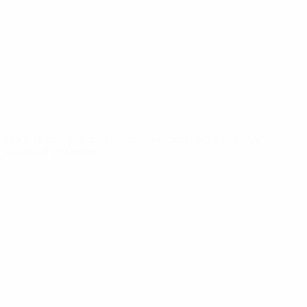
Notícias
Sobre
SITES' DA
REDE UEFA
UEFA.com
Fundação
UEFA
MUDAR IDIOMA
Português
English
Français
Deutsch
Русский
Español
Italiano
Português
Privacidade
Termos e condições
Política de cookies
Definições de cookies
© 1998-2026 UEFA. Todos os direitos reservados