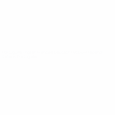
Notícias
Sobre
SITES' DA
REDE UEFA
UEFA.com
Fundação
UEFA
MUDAR IDIOMA
Português
English
Français
Deutsch
Русский
Español
Italiano
Português
Privacidade
Termos e condições
Política de cookies
Definições de cookies
© 1998-2026 UEFA. Todos os direitos reservados