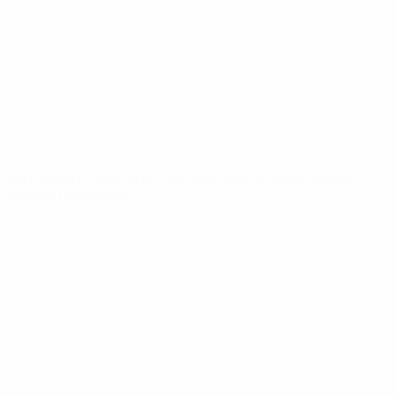
Notícias
Sobre
SITES' DA
REDE UEFA
UEFA.com
Fundação
UEFA
MUDAR IDIOMA
Português
English
Français
Deutsch
Русский
Español
Italiano
Português
Privacidade
Termos e condições
Política de cookies
Definições de cookies
© 1998-2026 UEFA. Todos os direitos reservados