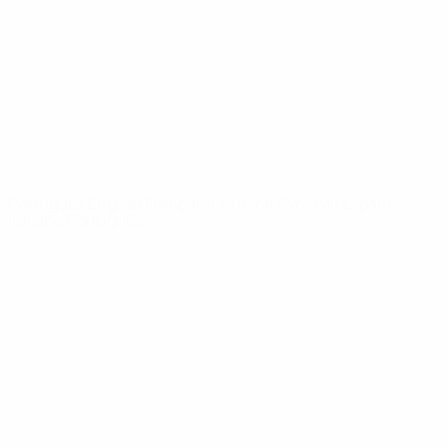
Notícias
Sobre
SITES' DA
REDE UEFA
UEFA.com
Fundação
UEFA
MUDAR IDIOMA
Português
English
Français
Deutsch
Русский
Español
Italiano
Português
Privacidade
Termos e condições
Política de cookies
Definições de cookies
© 1998-2026 UEFA. Todos os direitos reservados