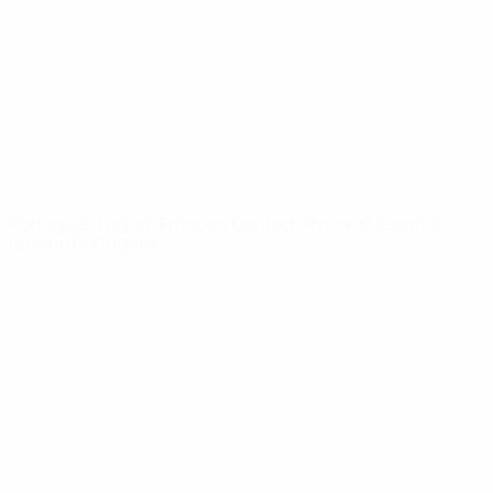
Notícias
Sobre
SITES' DA
REDE UEFA
UEFA.com
Fundação
UEFA
MUDAR IDIOMA
Português
English
Français
Deutsch
Русский
Español
Italiano
Português
Privacidade
Termos e condições
Política de cookies
Definições de cookies
© 1998-2026 UEFA. Todos os direitos reservados