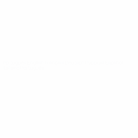
Notícias
Sobre
SITES' DA
REDE UEFA
UEFA.com
Fundação
UEFA
MUDAR IDIOMA
Português
English
Français
Deutsch
Русский
Español
Italiano
Português
Privacidade
Termos e condições
Política de cookies
Definições de cookies
© 1998-2026 UEFA. Todos os direitos reservados