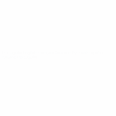
Notícias
Sobre
SITES' DA
REDE UEFA
UEFA.com
Fundação
UEFA
MUDAR IDIOMA
Português
English
Français
Deutsch
Русский
Español
Italiano
Português
Privacidade
Termos e condições
Política de cookies
Definições de cookies
© 1998-2026 UEFA. Todos os direitos reservados