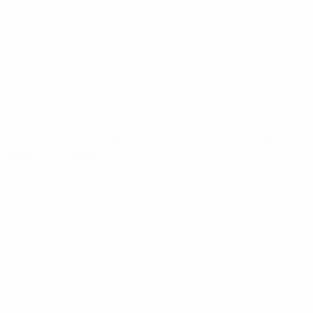
Notícias
Sobre
SITES' DA
REDE UEFA
UEFA.com
Fundação
UEFA
MUDAR IDIOMA
Português
English
Français
Deutsch
Русский
Español
Italiano
Português
Privacidade
Termos e condições
Política de cookies
Definições de cookies
© 1998-2026 UEFA. Todos os direitos reservados