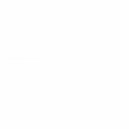
Notícias
Sobre
SITES' DA
REDE UEFA
UEFA.com
Fundação
UEFA
MUDAR IDIOMA
Português
English
Français
Deutsch
Русский
Español
Italiano
Português
Privacidade
Termos e condições
Política de cookies
Definições de cookies
© 1998-2026 UEFA. Todos os direitos reservados