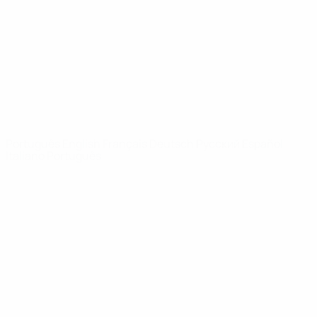
Notícias
Sobre
SITES' DA
REDE UEFA
UEFA.com
Fundação
UEFA
MUDAR IDIOMA
Português
English
Français
Deutsch
Русский
Español
Italiano
Português
Privacidade
Termos e condições
Política de cookies
Definições de cookies
© 1998-2026 UEFA. Todos os direitos reservados