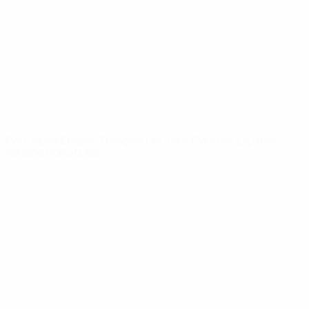
Notícias
Sobre
SITES' DA
REDE UEFA
UEFA.com
Fundação
UEFA
MUDAR IDIOMA
Português
English
Français
Deutsch
Русский
Español
Italiano
Português
Privacidade
Termos e condições
Política de cookies
Definições de cookies
© 1998-2026 UEFA. Todos os direitos reservados