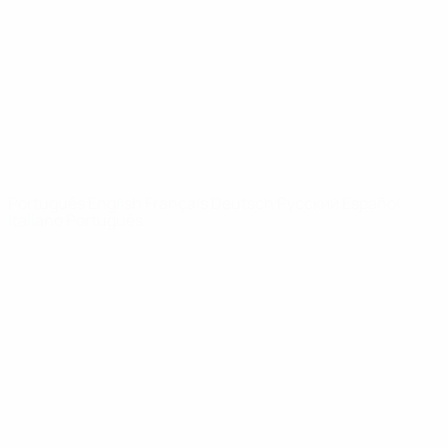
Notícias
Sobre
SITES' DA
REDE UEFA
UEFA.com
Fundação
UEFA
MUDAR IDIOMA
Português
English
Français
Deutsch
Русский
Español
Italiano
Português
Privacidade
Termos e condições
Política de cookies
Definições de cookies
© 1998-2026 UEFA. Todos os direitos reservados