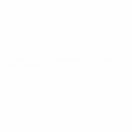
Notícias
Sobre
SITES' DA
REDE UEFA
UEFA.com
Fundação
UEFA
MUDAR IDIOMA
Português
English
Français
Deutsch
Русский
Español
Italiano
Português
Privacidade
Termos e condições
Política de cookies
Definições de cookies
© 1998-2026 UEFA. Todos os direitos reservados