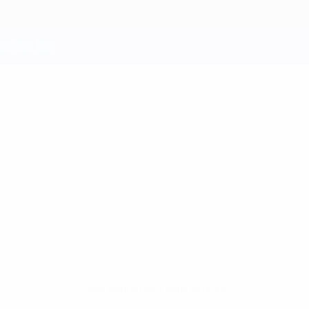
Sem dados para este jogador