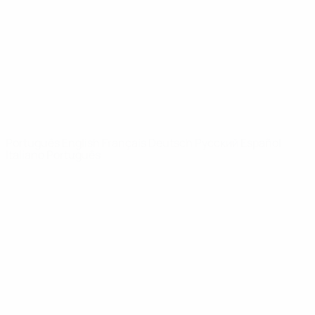
Notícias
Sobre
SITES' DA
REDE UEFA
UEFA.com
Fundação
UEFA
MUDAR IDIOMA
Português
English
Français
Deutsch
Русский
Español
Italiano
Português
Privacidade
Termos e condições
Política de cookies
Definições de cookies
© 1998-2026 UEFA. Todos os direitos reservados