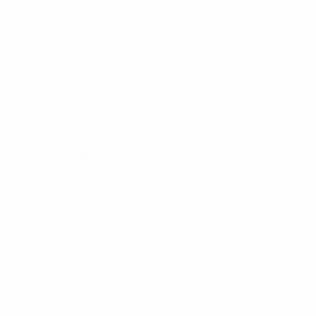
Notícias
Sobre
SITES' DA
REDE UEFA
UEFA.com
Fundação
UEFA
MUDAR IDIOMA
Português
English
Français
Deutsch
Русский
Español
Italiano
Português
Privacidade
Termos e condições
Política de cookies
Definições de cookies
© 1998-2026 UEFA. Todos os direitos reservados