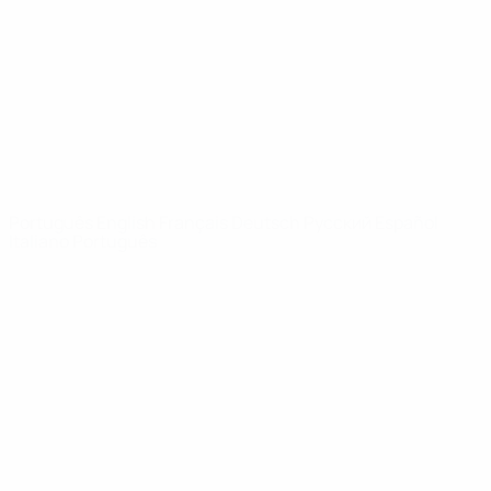
Notícias
Sobre
SITES' DA
REDE UEFA
UEFA.com
Fundação
UEFA
MUDAR IDIOMA
Português
English
Français
Deutsch
Русский
Español
Italiano
Português
Privacidade
Termos e condições
Política de cookies
Definições de cookies
© 1998-2026 UEFA. Todos os direitos reservados