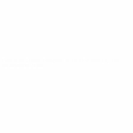
Notícias
Sobre
SITES' DA
REDE UEFA
UEFA.com
Fundação
UEFA
MUDAR IDIOMA
Português
English
Français
Deutsch
Русский
Español
Italiano
Português
Privacidade
Termos e condições
Política de cookies
Definições de cookies
© 1998-2026 UEFA. Todos os direitos reservados