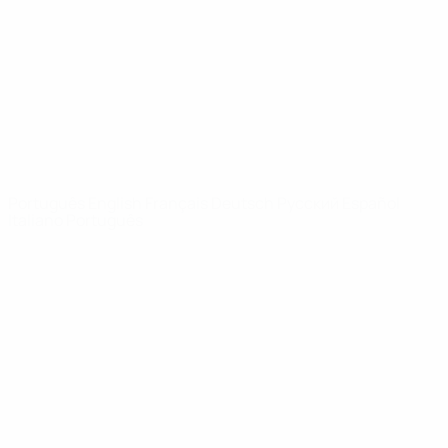
Notícias
Sobre
SITES' DA
REDE UEFA
UEFA.com
Fundação
UEFA
MUDAR IDIOMA
Português
English
Français
Deutsch
Русский
Español
Italiano
Português
Privacidade
Termos e condições
Política de cookies
Definições de cookies
© 1998-2026 UEFA. Todos os direitos reservados