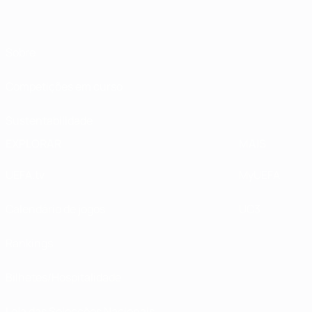
Sobre
Competições em curso
Sustentabilidade
EXPLORAR
MAIS
UEFA.tv
MyUEFA
Calendário de jogos
UC3
Rankings
Bilhetes/Hospitalidade
Loja das Selecções Nacionais