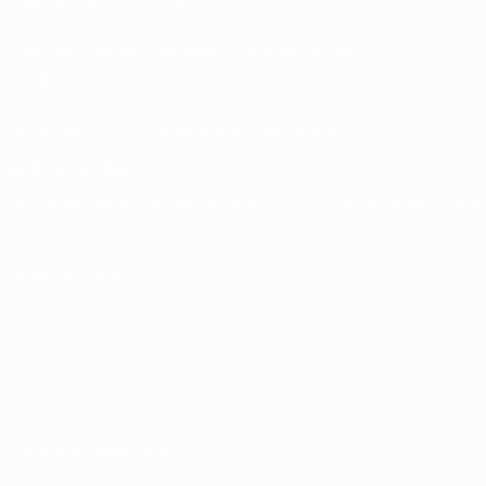
Loja das Competições Masculinas de Clubes
da UEFA
UEFA Men's Club Competitions Memorabilia
MUDAR IDIOMA
Português
English
Français
Deutsch
Русский
Español
Italiano
Portug
SIGA-NOS EM
Termos e condições