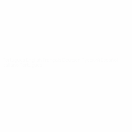
Notícias
Sobre
SITES' DA
REDE UEFA
UEFA.com
Fundação
UEFA
MUDAR IDIOMA
Português
English
Français
Deutsch
Русский
Español
Italiano
Português
Privacidade
Termos e condições
Política de cookies
Definições de cookies
© 1998-2026 UEFA. Todos os direitos reservados