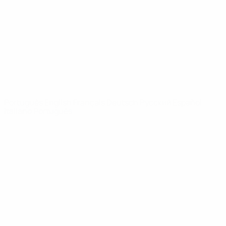
Notícias
Sobre
SITES' DA
REDE UEFA
UEFA.com
Fundação
UEFA
MUDAR IDIOMA
Português
English
Français
Deutsch
Русский
Español
Italiano
Português
Privacidade
Termos e condições
Política de cookies
Definições de cookies
© 1998-2026 UEFA. Todos os direitos reservados