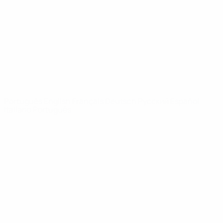
Notícias
Sobre
SITES' DA
REDE UEFA
UEFA.com
Fundação
UEFA
MUDAR IDIOMA
Português
English
Français
Deutsch
Русский
Español
Italiano
Português
Privacidade
Termos e condições
Política de cookies
Definições de cookies
© 1998-2026 UEFA. Todos os direitos reservados