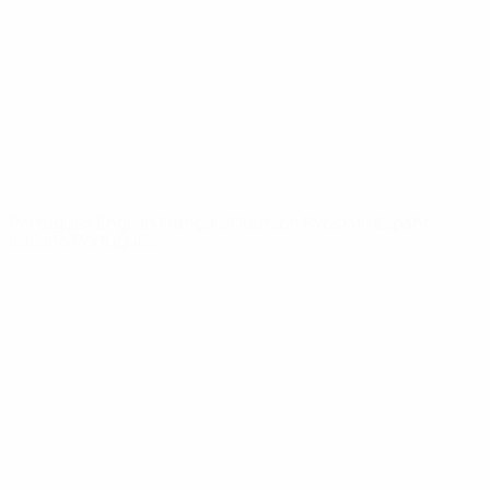
Notícias
Sobre
SITES' DA
REDE UEFA
UEFA.com
Fundação
UEFA
MUDAR IDIOMA
Português
English
Français
Deutsch
Русский
Español
Italiano
Português
Privacidade
Termos e condições
Política de cookies
Definições de cookies
© 1998-2026 UEFA. Todos os direitos reservados