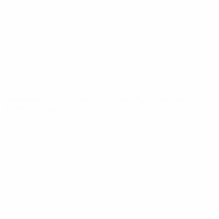
Notícias
Sobre
SITES' DA
REDE UEFA
UEFA.com
Fundação
UEFA
MUDAR IDIOMA
Português
English
Français
Deutsch
Русский
Español
Italiano
Português
Privacidade
Termos e condições
Política de cookies
Definições de cookies
© 1998-2026 UEFA. Todos os direitos reservados