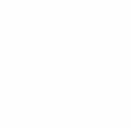
Notícias
Sobre
SITES' DA
REDE UEFA
UEFA.com
Fundação
UEFA
MUDAR IDIOMA
Português
English
Français
Deutsch
Русский
Español
Italiano
Português
Privacidade
Termos e condições
Política de cookies
Definições de cookies