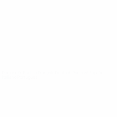
Vídeos
História
Notícias
Sobre
SITES' DA
REDE UEFA
UEFA.com
Fundação
UEFA
MUDAR IDIOMA
Português
English
Français
Deutsch
Русский
Español
Italiano
Português
Privacidade
Termos e condições
Política de cookies
Definições de cookies