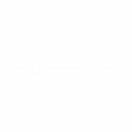
Vídeos
História
Notícias
Sobre
SITES' DA
REDE UEFA
UEFA.com
Fundação
UEFA
MUDAR IDIOMA
Português
English
Français
Deutsch
Русский
Español
Italiano
Português
Privacidade
Termos e condições
Política de cookies
Definições de cookies