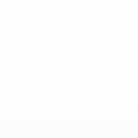
tps://pt.uefa.com/insideuefa/mediaservices/mediareleases/n
equipas-e-seleccoes-russas-de-todas-as-prov/'>Mais info