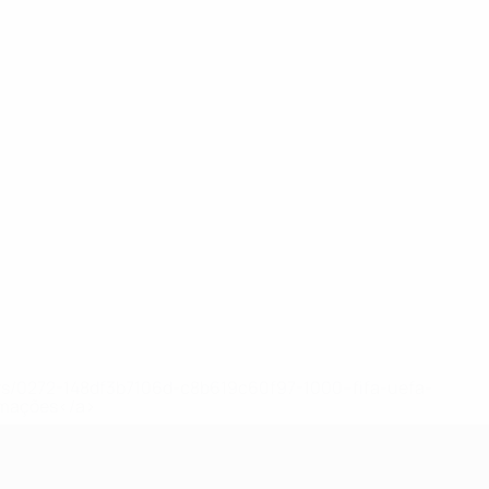
ews/0272-148df3b7106d-c8b619c60f97-1000--fifa-uefa-
rmações</a>