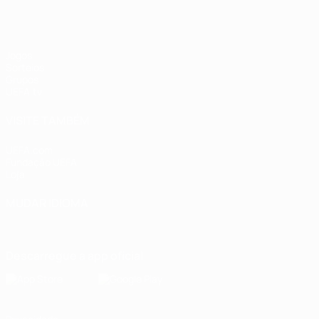
Jogos
Sorteios
Grupos
UEFA.tv
VISITE TAMBÉM
UEFA.com
Fundação UEFA
Loja
MUDAR IDIOMA
Português
English
Français
Deutsch
Русский
Español
Italia
Descarregue a app oficial