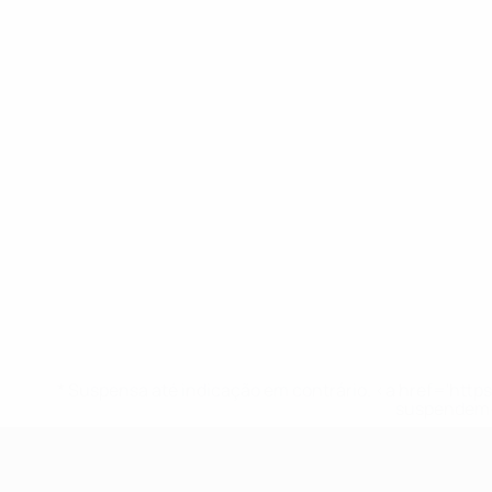
* Suspensa até indicação em contrário. <a href='ht
suspendem-
UEFA Nations League