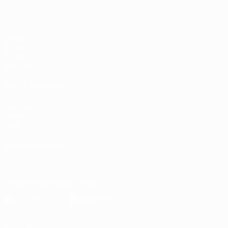
Jogos
Sorteios
Grupos
UEFA.tv
VISITE TAMBÉM
UEFA.com
Fundação UEFA
Loja
MUDAR IDIOMA
Português
English
Français
Deutsch
Русский
Español
Italia
Descarregue a app oficial