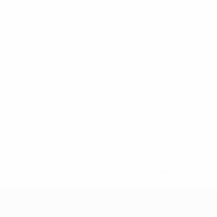
ews/0272-148df3b7106d-c8b619c60f97-1000--fifa-uefa-
rmações</a>