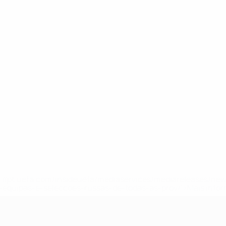
tps://pt.uefa.com/insideuefa/mediaservices/mediareleases/n
equipas-e-seleccoes-russas-de-todas-as-prov/'>Mais info