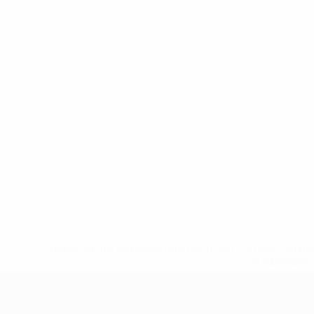
* Suspensa até indicação em contrário. <a href='ht
suspendem-
UEFA Nations League