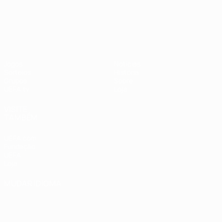
UEFA Nations League
Jogos
Notícias
Sorteios
História
Grupos
Sobre
UEFA.tv
Loja
VISITE
TAMBÉM
UEFA.com
Fundação
UEFA
Loja
MUDAR IDIOMA
Português
English
Français
Deutsch
Русский
Español
Italiano
Português