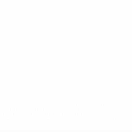
* Suspensa até indicação em contrário. <a
href='https://pt.uefa.com/insideuefa/mediaservices/medi
148df3b7106d-c8b619c60f97-1000--fifa-uefa-suspendem-
equipas-e-seleccoes-russas-de-todas-as-prov/'>Mais
informações</a>