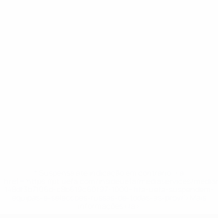
* Suspensa até indicação em contrário. <a
href='https://pt.uefa.com/insideuefa/mediaservices/medi
148df3b7106d-c8b619c60f97-1000--fifa-uefa-suspendem-
equipas-e-seleccoes-russas-de-todas-as-prov/'>Mais
informações</a>