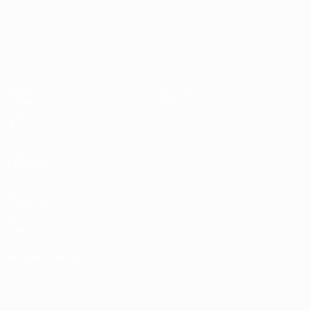
UEFA Nations League
Jogos
Notícias
Sorteios
História
Grupos
Sobre
UEFA.tv
Loja
VISITE
TAMBÉM
UEFA.com
Fundação
UEFA
Loja
MUDAR IDIOMA
Português
English
Français
Deutsch
Русский
Español
Italiano
Português