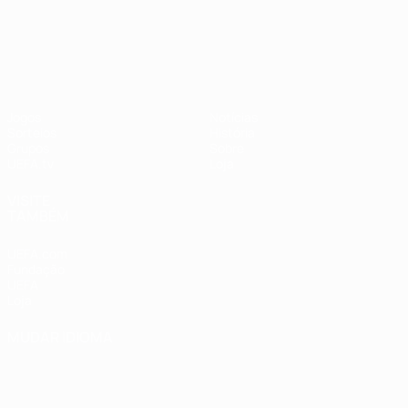
UEFA Nations League
Jogos
Notícias
Sorteios
História
Grupos
Sobre
UEFA.tv
Loja
VISITE
TAMBÉM
UEFA.com
Fundação
UEFA
Loja
MUDAR IDIOMA
Português
English
Français
Deutsch
Русский
Español
Italiano
Português