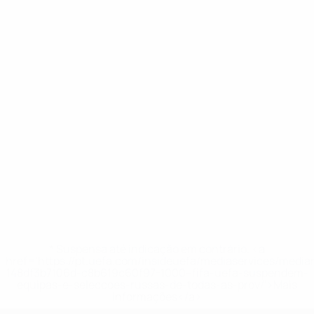
* Suspensa até indicação em contrário. <a
href='https://pt.uefa.com/insideuefa/mediaservices/medi
148df3b7106d-c8b619c60f97-1000--fifa-uefa-suspendem-
equipas-e-seleccoes-russas-de-todas-as-prov/'>Mais
informações</a>