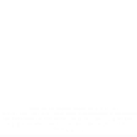
* Suspensa até indicação em contrário. <a
href='https://pt.uefa.com/insideuefa/mediaservices/medi
148df3b7106d-c8b619c60f97-1000--fifa-uefa-suspendem-
equipas-e-seleccoes-russas-de-todas-as-prov/'>Mais
informações</a>