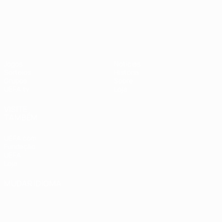
UEFA Nations League
Jogos
Notícias
Sorteios
História
Grupos
Sobre
UEFA.tv
Loja
VISITE
TAMBÉM
UEFA.com
Fundação
UEFA
Loja
MUDAR IDIOMA
Português
English
Français
Deutsch
Русский
Español
Italiano
Português