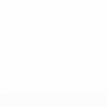
ews/0272-148df3b7106d-c8b619c60f97-1000--fifa-uefa-
rmações</a>