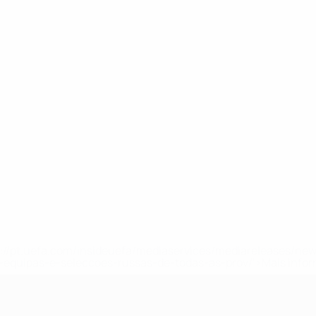
tps://pt.uefa.com/insideuefa/mediaservices/mediareleases/n
equipas-e-seleccoes-russas-de-todas-as-prov/'>Mais info