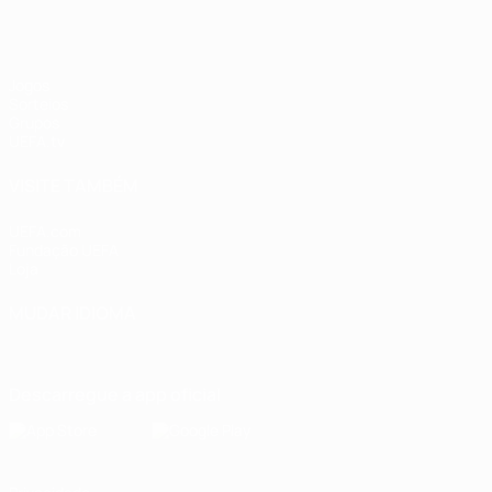
Jogos
Sorteios
Grupos
UEFA.tv
VISITE TAMBÉM
UEFA.com
Fundação UEFA
Loja
MUDAR IDIOMA
Português
English
Français
Deutsch
Русский
Español
Italia
Descarregue a app oficial