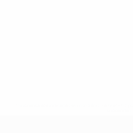
* Suspensa até indicação em contrário. <a href='ht
suspendem-
UEFA Nations League