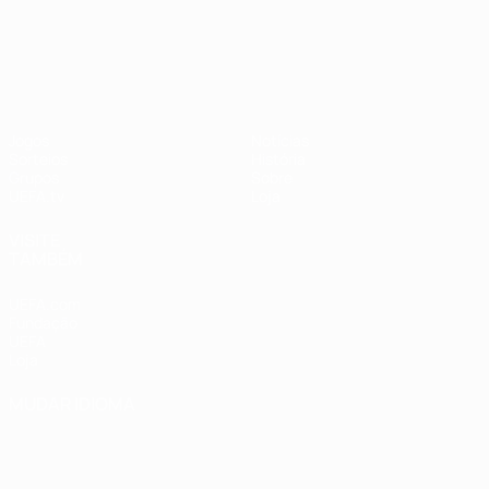
UEFA Nations League
Jogos
Notícias
Sorteios
História
Grupos
Sobre
UEFA.tv
Loja
VISITE
TAMBÉM
UEFA.com
Fundação
UEFA
Loja
MUDAR IDIOMA
Português
English
Français
Deutsch
Русский
Español
Italiano
Português