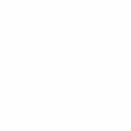
* Suspensa até indicação em contrário. <a
href='https://pt.uefa.com/insideuefa/mediaservices/medi
148df3b7106d-c8b619c60f97-1000--fifa-uefa-suspendem-
equipas-e-seleccoes-russas-de-todas-as-prov/'>Mais
informações</a>