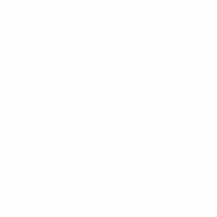
* Suspensa até indicação em contrário. <a
href='https://pt.uefa.com/insideuefa/mediaservices/medi
148df3b7106d-c8b619c60f97-1000--fifa-uefa-suspendem-
equipas-e-seleccoes-russas-de-todas-as-prov/'>Mais
informações</a>