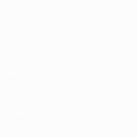
UEFA Nations League
Jogos
Notícias
Sorteios
História
Grupos
Sobre
UEFA.tv
Loja
VISITE
TAMBÉM
UEFA.com
Fundação
UEFA
Loja
MUDAR IDIOMA
Português
English
Français
Deutsch
Русский
Español
Italiano
Português