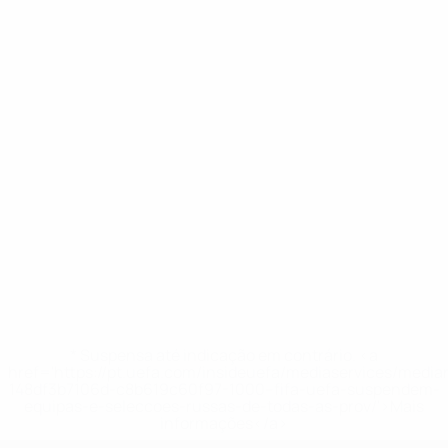
* Suspensa até indicação em contrário. <a
href='https://pt.uefa.com/insideuefa/mediaservices/medi
148df3b7106d-c8b619c60f97-1000--fifa-uefa-suspendem-
equipas-e-seleccoes-russas-de-todas-as-prov/'>Mais
informações</a>