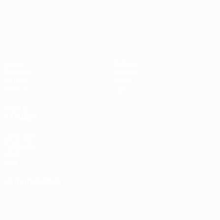
UEFA Nations League
Jogos
Notícias
Sorteios
História
Grupos
Sobre
UEFA.tv
Loja
VISITE
TAMBÉM
UEFA.com
Fundação
UEFA
Loja
MUDAR IDIOMA
Português
English
Français
Deutsch
Русский
Español
Italiano
Português