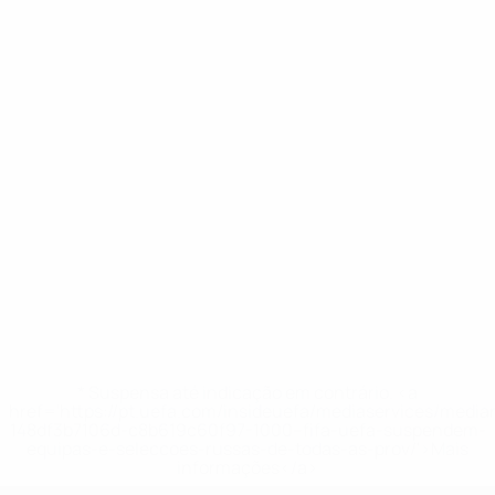
* Suspensa até indicação em contrário. <a
href='https://pt.uefa.com/insideuefa/mediaservices/medi
148df3b7106d-c8b619c60f97-1000--fifa-uefa-suspendem-
equipas-e-seleccoes-russas-de-todas-as-prov/'>Mais
informações</a>