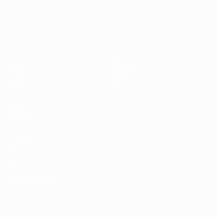
UEFA Nations League
Jogos
Notícias
Sorteios
História
Grupos
Sobre
UEFA.tv
Loja
VISITE
TAMBÉM
UEFA.com
Fundação
UEFA
Loja
MUDAR IDIOMA
Português
English
Français
Deutsch
Русский
Español
Italiano
Português