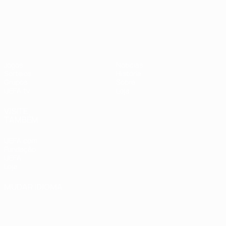
UEFA Nations League
Jogos
Notícias
Sorteios
História
Grupos
Sobre
UEFA.tv
Loja
VISITE
TAMBÉM
UEFA.com
Fundação
UEFA
Loja
MUDAR IDIOMA
Português
English
Français
Deutsch
Русский
Español
Italiano
Português