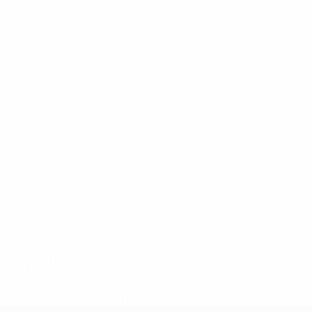
* Suspensa até indicação em contrário. <a
href='https://pt.uefa.com/insideuefa/mediaservices/medi
148df3b7106d-c8b619c60f97-1000--fifa-uefa-suspendem-
equipas-e-seleccoes-russas-de-todas-as-prov/'>Mais
informações</a>