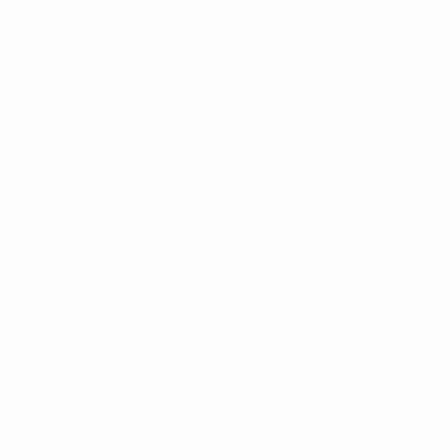
* Suspensa até indicação em contrário. <a
href='https://pt.uefa.com/insideuefa/mediaservices/medi
148df3b7106d-c8b619c60f97-1000--fifa-uefa-suspendem-
equipas-e-seleccoes-russas-de-todas-as-prov/'>Mais
informações</a>