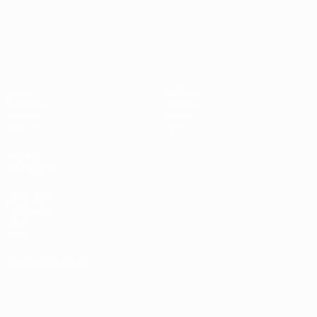
UEFA Nations League
Jogos
Notícias
Sorteios
História
Grupos
Sobre
UEFA.tv
Loja
VISITE
TAMBÉM
UEFA.com
Fundação
UEFA
Loja
MUDAR IDIOMA
Português
English
Français
Deutsch
Русский
Español
Italiano
Português